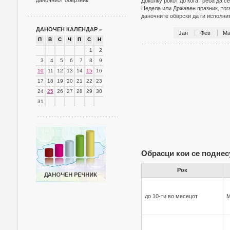
даночниот обврзник
Доколку рокот до кога треба да с
Недела или Државен празник, тог
даночните обврски да ги исполн
ДАНОЧЕН КАЛЕНДАР
»
Јан
Фев
Ма
П
В
С
Ч
П
С
Н
1
2
3
4
5
6
7
8
9
10
11
12
13
14
15
16
17
18
19
20
21
22
23
24
25
26
27
28
29
30
31
Обрасци кои се поднес
Рок
до 10-ти во месецот