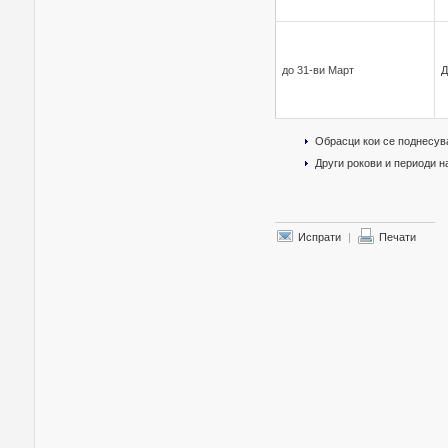
до 31-ви Март
Д
Обрасци кои се поднесув
Други рокови и периоди 
Испрати
|
Печати