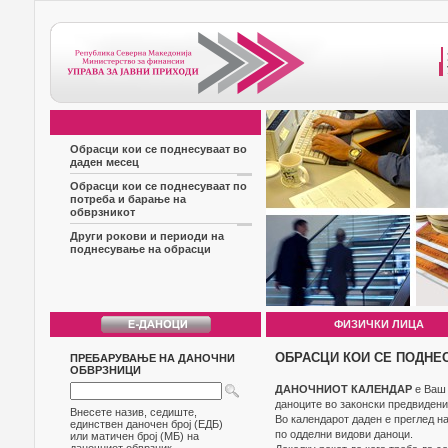
Обрасци кои се поднесуваат во
даден месец
Обрасци кои се поднесуваат по
потреба и барање на
обврзникот
Други рокови и периоди на
поднесување на обрасци
ФИЗИЧКИ ЛИЦА
ОБРАСЦИ КОИ СЕ ПОДНЕ
ПРЕБАРУВАЊЕ НА ДАНОЧНИ
ОБВРЗНИЦИ
ДАНОЧНИОТ КАЛЕНДАР
е Ваш 
даноците во законски предвидени
Внесете назив, седиште,
Во календарот даден е преглед н
единствен даночен број (ЕДБ)
по одделни видови даноци.
или матичен број (МБ) на