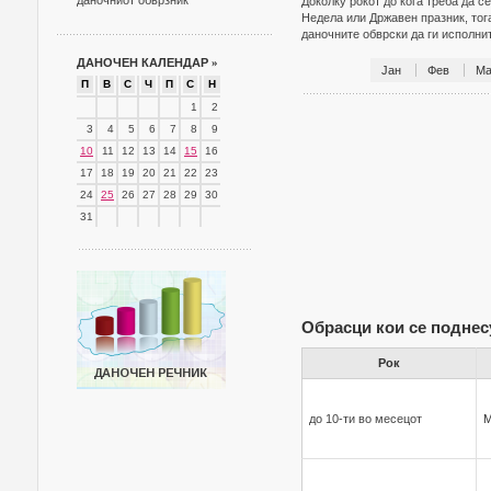
даночниот обврзник
Доколку рокот до кога треба да с
Недела или Државен празник, тог
даночните обврски да ги исполн
ДАНОЧЕН КАЛЕНДАР
»
Јан
Фев
Ма
П
В
С
Ч
П
С
Н
1
2
3
4
5
6
7
8
9
10
11
12
13
14
15
16
17
18
19
20
21
22
23
24
25
26
27
28
29
30
31
Обрасци кои се поднес
Рок
до 10-ти во месецот