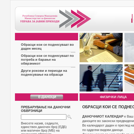
Обрасци кои се поднесуваат во
даден месец
Обрасци кои се поднесуваат по
потреба и барање на
обврзникот
Други рокови и периоди на
поднесување на обрасци
ФИЗИЧКИ ЛИЦА
ОБРАСЦИ КОИ СЕ ПОДНЕ
ПРЕБАРУВАЊЕ НА ДАНОЧНИ
ОБВРЗНИЦИ
ДАНОЧНИОТ КАЛЕНДАР
е Ваш 
даноците во законски предвидени
Внесете назив, седиште,
Во календарот даден е преглед н
единствен даночен број (ЕДБ)
по одделни видови даноци.
или матичен број (МБ) на