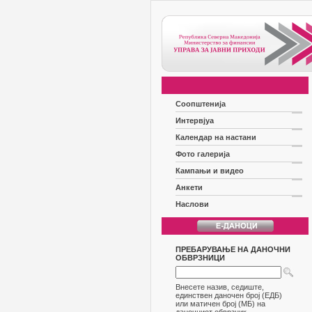
Соопштенија
Интервјуа
Календар на настани
Фото галерија
Кампањи и видео
Анкети
Наслови
ПРЕБАРУВАЊЕ НА ДАНОЧНИ
ОБВРЗНИЦИ
Внесете назив, седиште,
единствен даночен број (ЕДБ)
или матичен број (МБ) на