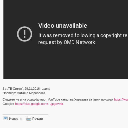
За „ТВ Сител“, 29.11.2016 година
Новинар: Наташа Мерсовска
Следете не и на официјалниот YouTube канал на Управата за јавни приходи
https://w
Google+
https://plus.google.com/+ujpgovmk
Испрати
|
Печати