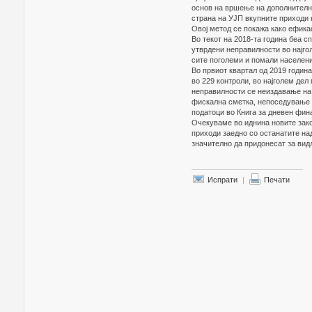
основ на вршење на дополнителна
страна на УЈП вкупните приходи к
Овој метод се покажа како ефика
Во текот на 2018-та година беа с
утврдени неправилности во најгол
сите поголеми и помали населен
Во првиот квартал од 2019 годин
во 229 контроли, во најголем дел
неправилности се неиздавање на 
фискална сметка, непоседување 
податоци во Книга за дневен фин
Очекуваме во иднина новите закон
приходи заедно со останатите на
значително да придонесат за вид
Испрати
|
Печати