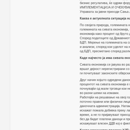
бизнис регулатива, ќе одржи 
ИМПЛЕМЕНТАЦИЈА И ОЧЕКУВАНИ РЕ
Управата за јавни приходи Сања
Каква е актуелната ситуација н
По својата природа, големината 
големината на сивата економија,
економија како процент од бруто
Според податоците од Државниот 
БДП. Мерење на големината на си
и анализи, според кои уделот на
од БДП, пресметано според разл
Каде најчесто ја има сивата ек
Сивата економија се јавува во ра
вршат дејност нерегистрирани со
ги почитуваат законските обврски
Друг начин којшто одредени дано
процентот на сивата економија е
почнувајќи од мали трговци кои н
во разни шеми на измами.
Работејќи на решавање на овој г
поточно правни или физички лица
даночната администрација. Натам
искажат помала добивка преку ла
време, а не го пријавуваат прихо
без да бидат платени даноци и п
искажуваат влезен ДДВ кој е фик