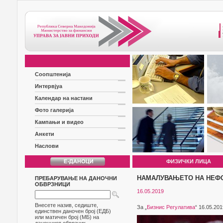
Соопштенија
Интервјуа
Календар на настани
Фото галерија
Кампањи и видео
Анкети
Наслови
ФИЗИЧКИ ЛИЦА
НАМАЛУВАЊЕТО НА НЕФО
ПРЕБАРУВАЊЕ НА ДАНОЧНИ
ОБВРЗНИЦИ
16.05.2019
Внесете назив, седиште,
За „
Бизнис Регулатива
“ 16.05.20
единствен даночен број (ЕДБ)
или матичен број (МБ) на