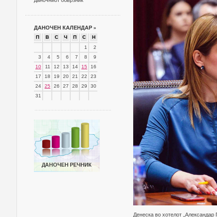
даночниот обврзник
ДАНОЧЕН КАЛЕНДАР
»
П
В
С
Ч
П
С
Н
1
2
3
4
5
6
7
8
9
10
11
12
13
14
15
16
17
18
19
20
21
22
23
24
25
26
27
28
29
30
31
Денеска во хотелот „Александар 