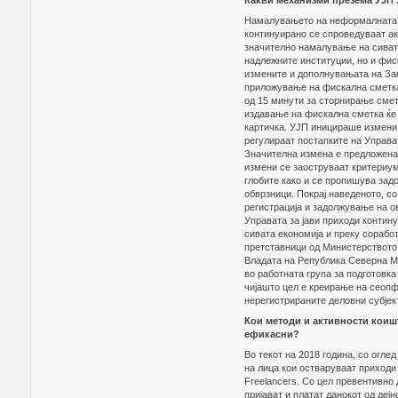
Какви механизми презема УЈП 
Намалувањето на неформалната ек
континуирано се спроведуваат ак
значително намалување на сивата
надлежните институции, но и фис
измените и дополнувањата на Зак
приложување на фискална сметка
од 15 минути за сторнирање смет
издавање на фискална сметка ќе 
картичка. УЈП иницираше измени 
регулираат постапките на Управат
Значителна измена е предложена 
измени се заоструваат критериум
глобите како и се пропишува зад
обврзници. Покрај наведеното, с
регистрација и задолжување на ов
Управата за јави приходи контин
сивата економија и преку сорабо
претставници од Министерството 
Владата на Република Северна М
во работната група за подготовк
чијашто цел е креирање на сеоп
нерегистрираните деловни субјек
Кои методи и активности коишт
ефикасни?
Во текот на 2018 година, со огле
на лица кои остваруваат приходи
Freelancers. Со цел превентивно
пријават и платат данокот од деј