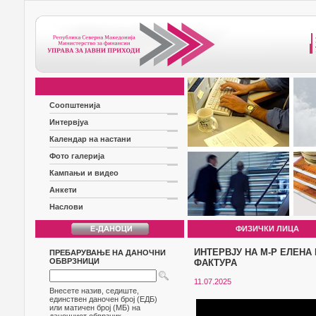
Соопштенија
Интервјуа
Календар на настани
Фото галерија
Кампањи и видео
Анкети
Наслови
ФИЗИЧКИ ЛИЦА
ИНТЕРВЈУ НА М-Р ЕЛЕНА 
ПРЕБАРУВАЊЕ НА ДАНОЧНИ
ОБВРЗНИЦИ
ФАКТУРА
11.07.2025
Внесете назив, седиште,
единствен даночен број (ЕДБ)
или матичен број (МБ) на