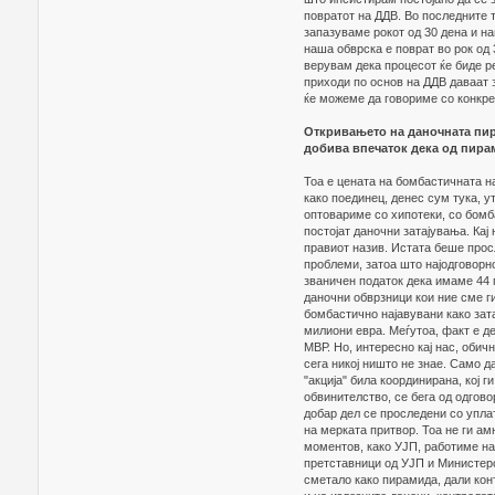
повратот на ДДВ. Во последните 
запазуваме рокот од 30 дена и н
наша обврска е поврат во рок од 
верувам дека процесот ќе биде ре
приходи по основ на ДДВ даваат 
ќе можеме да говориме со конкрет
Откривањето на даночната пир
добива впечаток дека од пирам
Тоа е цената на бомбастичната на
како поединец, денес сум тука, ут
оптовариме со хипотеки, со бомб
постојат даночни затајувања. Ка
правиот назив. Истата беше про
проблеми, затоа што најодговорн
званичен податок дека имаме 44 п
даночни обврзници кои ние сме г
бомбастично најавувани како зат
милиони евра. Меѓутоа, факт е д
МВР. Но, интересно кај нас, обич
сега никој ништо не знае. Само д
"акција" била координирана, кој 
обвинителство, се бега од одгов
добар дел се проследени со упла
на мерката притвор. Тоа не ги ам
моментов, како УЈП, работиме на
претставници од УЈП и Министер
сметало како пирамида, дали кон