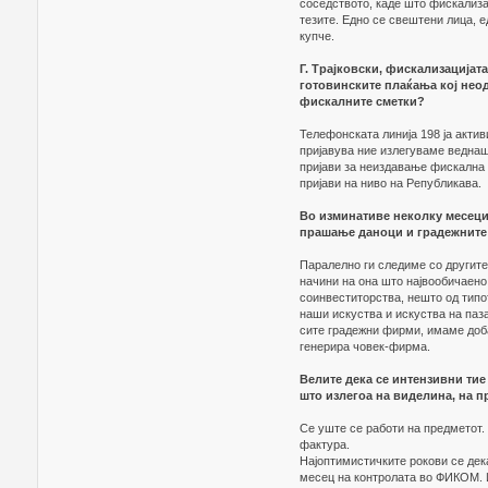
соседството, каде што фискализа
тезите. Едно се свештени лица, е
купче.
Г. Трајковски, фискализацијата
готовинските плаќања кој нео
фискалните сметки?
Телефонската линија 198 ја актив
пријавува ние излегуваме веднаш,
пријави за неиздавање фискална 
пријави на ниво на Републикава.
Во изминативе неколку месеци 
прашање даноци и градежнит
Паралелно ги следиме со другит
начини на она што највообичаено
соинвеститорства, нешто од типот
наши искуства и искуства на паз
сите градежни фирми, имаме доба
генерира човек-фирма.
Велите дека се интензивни ти
што излегоа на виделина, на
Се уште се работи на предметот.
фактура.
Најоптимистичките рокови се дек
месец на контролата во ФИКОМ. 