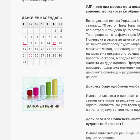
даночниот обврзник
УЈП пред два месеца вети дека
конечно, во јавноста ќе објав
ДАНОЧЕН КАЛЕНДАР
»
Ветив дека во име на Управата ќе
П
В
С
Ч
П
С
Н
стапка од 70 отсто. Пред Нова го
беа потребни три дена да го пот
1
2
Тоа е решението за фамозните 38
3
4
5
6
7
8
9
Попчевска и откривме дека се ра
10
11
12
13
14
15
16
нејзиниот имот преку судот. Мор
минатиот месец, во последниот ра
17
18
19
20
21
22
23
наидовме на никакви опструкции.
24
25
26
27
28
29
30
правото на жалба, а предметот се
31
жалбата да даде одговор. Предме
предметот, дали има елементи на
даночната основица и ја оданочив
денари.
Доколку биде одобрена жалбата
Имотот е замрзнат и ние веќе ги
степен не е услов за решението д
одлага наплатата. Лицето треба да
наплата од замрзнатиот имот оди
Дали освен за Попчевска имате
судството, бизнисот?
Имаме уште четири решенија, но 
случаи завршена.