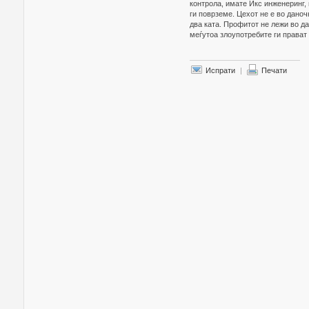
контрола, имате Икс инженеринг,
ги поврземе. Цехот не е во даноч
два ката. Профитот не лежи во д
меѓутоа злоупотребите ги прават 
Испрати
|
Печати