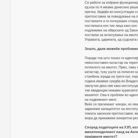
Се работи за избрани функционер
од кои по 4 имаме донесено решен
пречки, бидејќи во консултации с
претпоставки за поведување на п
постапките и ги почнуваме споре
постапката кон тие лица како кон
подлежиме на обврските од Закон
постапки за испитување на имотот
Управата, царината, од судската 
Зошто, дали можеби проблемот
Поради тоа што тешко ги иденти
невоспоставен катастар на терит
потеклото на имотот. Прво, таму
катастар, туку уште за пописен 
станбена зграда на трети кат, по
година имавме средба во Владата
заклучок дека ние како институци
тие евиденции немаме куриозитет
квалитет. Ова е проблем во иден
на подвижниот имот.
Веќе се преземаат чекори, но ова
зајакнеме капацитетот на инстит
темата законски претпоставки, же
мора да прикажеме конкретни рез
Според податоците на УЈП, кол
минатонеделниот наод на Анти
пријавиле имотот?