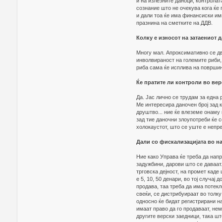
и на излезните даноци, контролат
сознание што не очекува кога ќе
и дали тоа ќе има финансиски им
празнина на сметките на ДДВ.
Колку е износот на затаениот 
Многу мал. Апроксимативно се дв
инволвираност на големите риби,
риба сама ќе исплива на површин
Ќе пратите ли контроли во вер
Да. Јас лично се трудам за една 
Ме интересира даночен број зад к
друштво... ние ќе влеземе онаму
зад тие даночни злоупотреби ќе с
холокаустот, што се уште е непре
Дали со фискализацијата во на
Ние како Управа ќе треба да нап
задужбини, дарови што се даваат
трговска дејност, на промет каде
е 5, 10, 50 денари, во тој случај
продава, таа треба да има потек
свеќи, се дистрибуираат во толку
односно ќе бидат регистрирани на
имаат право да го продаваат, нем
другите верски заедници, така ш