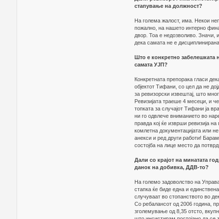
стапување на должност?
На голема жалост, има. Некои не
пожално, на нашето интерно фина
двор. Тоа е недозволиво. Значи, 
дека самата не е дисциплинирана
Што е конкретно забелешката 
самата УЈП?
Конкретната препорака гласи дек
објектот Тифани, со цел да не до
за ревизорски извештај, што мно
Ревизијата траеше 4 месеци, и че
топката за случајот Тифани ја вра
ни го одвлече вниманието во на
правда кој ќе изврши ревизија на
комлетна документацијата или не,
анекси и ред други работи! Бара
состојба на лице место да потврд
Дали со крајот на минатата го
данок на добивка, ДДВ-то?
На големо задоволство на Управат
стапка ќе биде една и единствена
случуваат во стопанството во дек
Со ребалансот од 2006 година, пр
зголемување од 8,35 отсто, вкуп
што инсистирам постојано да се 