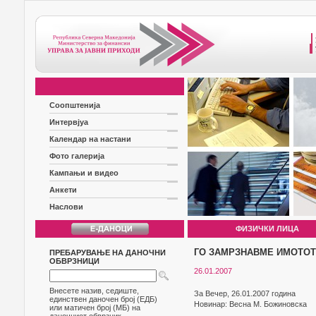
Соопштенија
Интервјуа
Календар на настани
Фото галерија
Кампањи и видео
Анкети
Наслови
ФИЗИЧКИ ЛИЦА
ГО ЗАМРЗНАВМЕ ИМОТОТ
ПРЕБАРУВАЊЕ НА ДАНОЧНИ
ОБВРЗНИЦИ
26.01.2007
Внесете назив, седиште,
За Вечер, 26.01.2007 година
единствен даночен број (ЕДБ)
Новинар: Весна М. Божиновска
или матичен број (МБ) на