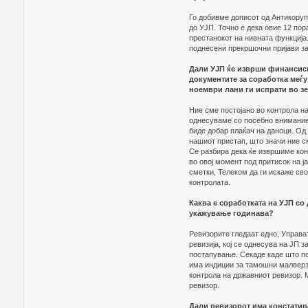
Го добивме дописот од Антикоруп
до УЈП. Точно е дека овие 12 по
престанокот на нивната функција
поднесени прекршочни пријави за
Дали УЈП ќе изврши финансиска
документите за соработка меѓ
ноември лани ги испрати во зе
Ние сме постојано во контрола на
однесуваме со посебно внимание,
биде добар плаќач на даноци. Од 
нашиот пристап, што значи ние с
Се разбира дека ќе извршиме кон
во овој момент под притисок на ј
сметки, Телеком да ги искаже сво
контролата.
Каква е соработката на УЈП со
укажување годинава?
Ревизорите гледаат едно, Управа
ревизија, кој се однесува на ЈП 
постапување. Секаде каде што по
има индиции за тамошни малверз
контрола на државниот ревизор.
ревизор.
Дали ревизорот има констатир