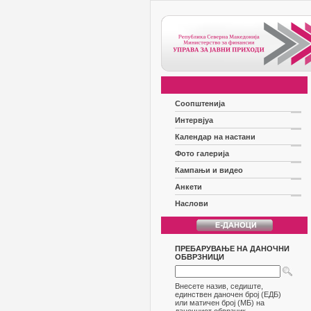
Соопштенија
Интервјуа
Календар на настани
Фото галерија
Кампањи и видео
Анкети
Наслови
ПРЕБАРУВАЊЕ НА ДАНОЧНИ
ОБВРЗНИЦИ
Внесете назив, седиште,
единствен даночен број (ЕДБ)
или матичен број (МБ) на