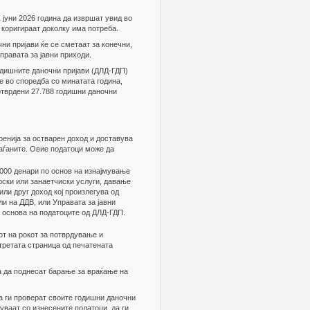
 јуни 2026 година да извршат увид во
о коригираат доколку има потреба.
чни пријави ќе се сметаат за конечни,
правата за јавни приходи.
одишните даночни пријави (ДЛД-ГДП)
ќе во споредба со минатата година,
потврдени 27.788 годишни даночни
ренија за остварен доход и доставува
раѓаните. Овие податоци може да
.000 денари по основ на изнајмување
рски или занаетчиски услуги, давање
ли друг доход кој произлегува од
и на ДДВ, или Управата за јавни
 основа на податоците од ДЛД-ГДП.
кот на рокот за потврдување и
 третата страница од печатената
а да поднесат барање за враќање на
да ги проверат своите годишни даночни
суваат со изнесените податоци, да ги