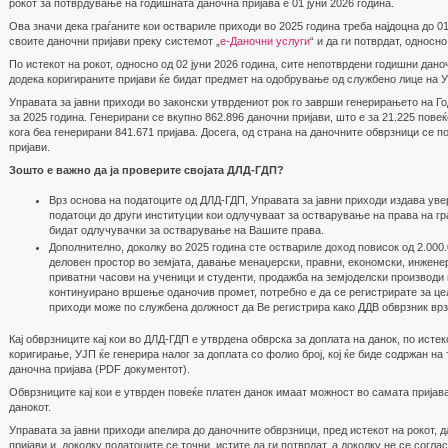
рокот за потврдување на годишната даночна пријава е 01 јуни 2026 година.
Ова значи дека граѓаните кои оствариле приходи во 2025 година треба најдоцна до 01
своите даночни пријави преку системот „
е-Даночни услуги
“ и да ги потврдат, односн
По истекот на рокот, односно од 02 јуни 2026 година, сите непотврдени годишни дано
додека коригираните пријави ќе бидат предмет на одобрување од службено лице на У
Управата за јавни приходи во законски утврдениот рок го заврши генерирањето на Г
за 2025 година. Генерирани се вкупно 862.896 даночни пријави, што е за 21.225 пове
кога беа генерирани 841.671 пријава. Досега, од страна на даночните обврзници се 
пријави.
Зошто е важно да ја проверите својата ДЛД-ГДП?
Врз основа на податоците од ДЛД-ГДП, Управата за јавни приходи издава уве
податоци до други институции кои одлучуваат за остварување на права на г
бидат одлучувачки за остварување на Вашите права.
Дополнително, доколку во 2025 година сте оствариле доход повисок од 2.000
деловен простор во земјата, давање менаџерски, правни, економски, инжене
приватни часови на ученици и студенти, продажба на земјоделски производи и
континуирано вршење оданочив промет, потребно е да се регистрирате за цел
приходи може по службена должност да Ве регистрира како ДДВ обврзник врз
Кај обврзниците кај кои во ДЛД-ГДП е утврдена обврска за доплата на данок, по исте
коригирање, УЈП ќе генерира налог за доплата со фолио број, кој ќе биде содржан на
даночна пријава (PDF документот).
Обврзниците кај кои е утврден повеќе платен данок имаат можност во самата пријав
данокот.
Управата за јавни приходи апелира до даночните обврзници, пред истекот на рокот, 
пријави и, доколку податоците се точни, истите да ги потврдат, а доколку не се согла