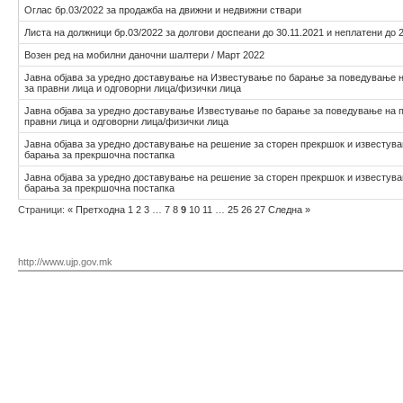
Оглас бр.03/2022 за продажба на движни и недвижни ствари
Листа на должници бр.03/2022 за долгови доспеани до 30.11.2021 и неплатени до 
Возен ред на мобилни даночни шалтери / Март 2022
Јавна објава за уредно доставување на Известување по барање за поведување 
за правни лица и одговорни лица/физички лица
Јавна објава за уредно доставување Известување по барање за поведување на 
правни лица и одговорни лица/физички лица
Јавна објава за уредно доставување на решение за сторен прекршок и известув
барања за прекршочна постапка
Јавна објава за уредно доставување на решение за сторен прекршок и известув
барања за прекршочна постапка
Страници:
«
Претходна
1
2
3
…
7
8
9
10
11
…
25
26
27
Следна
»
http://www.ujp.gov.mk