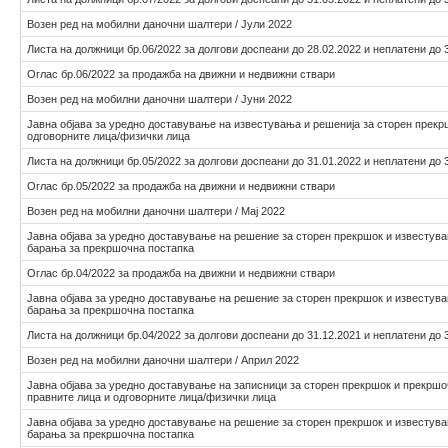
Возен ред на мобилни даночни шалтери / Јули 2022
Листа на должници бр.06/2022 за долгови доспеани до 28.02.2022 и неплатени до 
Оглас бр.06/2022 за продажба на движни и недвижни ствари
Возен ред на мобилни даночни шалтери / Јуни 2022
Јавна објава за уредно доставување на известувања и решенија за сторен прекр
одговорните лица/физички лица
Листа на должници бр.05/2022 за долгови доспеани до 31.01.2022 и неплатени до 
Оглас бр.05/2022 за продажба на движни и недвижни ствари
Возен ред на мобилни даночни шалтери / Мај 2022
Јавна објава за уредно доставување на решение за сторен прекршок и известув
барања за прекршочна постапка
Оглас бр.04/2022 за продажба на движни и недвижни ствари
Јавна објава за уредно доставување на решение за сторен прекршок и известув
барања за прекршочна постапка
Листа на должници бр.04/2022 за долгови доспеани до 31.12.2021 и неплатени до 
Возен ред на мобилни даночни шалтери / Април 2022
Јавна објава за уредно доставување на записници за сторен прекршок и прекршо
правните лица и одговорните лица/физички лица
Јавна објава за уредно доставување на решение за сторен прекршок и известув
барања за прекршочна постапка