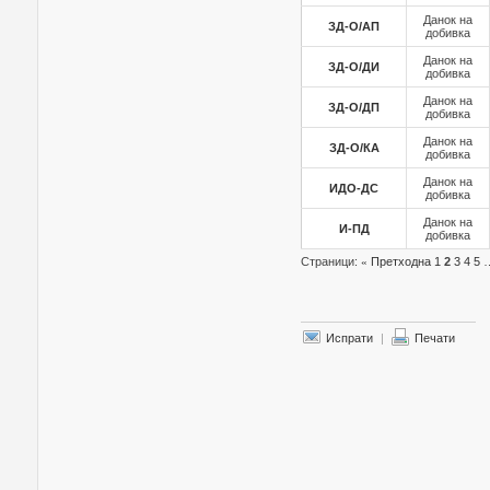
Данок на
ЗД-О/АП
добивка
Данок на
ЗД-О/ДИ
добивка
Данок на
ЗД-О/ДП
добивка
Данок на
ЗД-О/КА
добивка
Данок на
ИДО-ДС
добивка
Данок на
И-ПД
добивка
Страници:
«
Претходна
1
2
3
4
5
Испрати
|
Печати