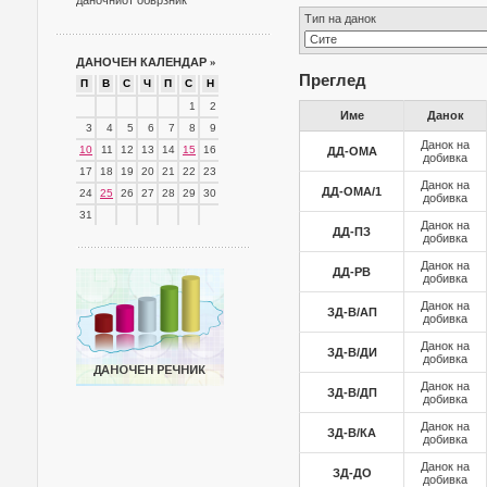
даночниот обврзник
Тип на данок
ДАНОЧЕН КАЛЕНДАР
»
Преглед
П
В
С
Ч
П
С
Н
1
2
Име
Данок
3
4
5
6
7
8
9
Данок на
10
11
12
13
14
15
16
ДД-ОМА
добивка
17
18
19
20
21
22
23
Данок на
ДД-ОМА/1
24
25
26
27
28
29
30
добивка
31
Данок на
ДД-ПЗ
добивка
Данок на
ДД-РВ
добивка
Данок на
ЗД-В/АП
добивка
Данок на
ЗД-В/ДИ
добивка
Данок на
ЗД-В/ДП
добивка
Данок на
ЗД-В/КА
добивка
Данок на
ЗД-ДО
добивка