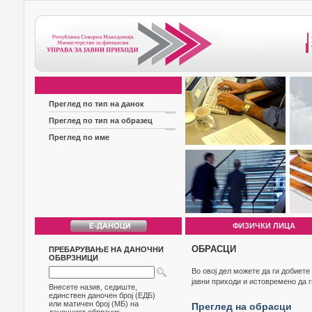
Преглед по тип на данок
Преглед по тип на образец
Преглед по име
ФИЗИЧКИ ЛИЦА
ОБРАСЦИ
ПРЕБАРУВАЊЕ НА ДАНОЧНИ
ОБВРЗНИЦИ
Во овој дел можете да ги добиет
јавни приходи и истовремено да 
Внесете назив, седиште,
единствен даночен број (ЕДБ)
или матичен број (МБ) на
Преглед на обрасци