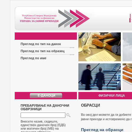
Преглед по тип на данок
Преглед по тип на образец
Преглед по име
ФИЗИЧКИ ЛИЦА
ОБРАСЦИ
ПРЕБАРУВАЊЕ НА ДАНОЧНИ
ОБВРЗНИЦИ
Во овој дел можете да ги добиет
јавни приходи и истовремено да 
Внесете назив, седиште,
единствен даночен број (ЕДБ)
или матичен број (МБ) на
Преглед на обрасци