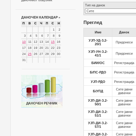
даночниот обврзник
Тип на данок
ДАНОЧЕН КАЛЕНДАР
»
Преглед
П
В
С
Ч
П
С
Н
1
2
Име
Данок
3
4
5
6
7
8
9
УЈП-УД-3.2-
10
11
12
13
14
15
16
Придонеси
20/1
17
18
19
20
21
22
23
УЈП-УН-З.2-
Придонеси
24
25
26
27
28
29
30
41/1
31
БИИ/ОС
Регистрација
Б/ПС-РДО
Регистрација
УЈП-РДО
Регистрација
Сите јавни
Б/УПД
давачки
УЈП-ДИ-З.2-
Сите јавни
50/1
давачки
УЈП-ДИ-З.2-
Сите јавни
51/1
давачки
УЈП-ДИ-З.2-
Сите јавни
57/1
давачки
УЈП-ДИ-З.2-
Сите јавни