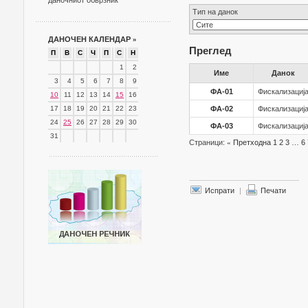
даночниот обврзник
Тип на данок
ДАНОЧЕН КАЛЕНДАР
»
Преглед
П
В
С
Ч
П
С
Н
1
2
Име
Данок
3
4
5
6
7
8
9
ФА-01
Фискализациј
10
11
12
13
14
15
16
17
18
19
20
21
22
23
ФА-02
Фискализациј
24
25
26
27
28
29
30
ФА-03
Фискализациј
31
Страници:
«
Претходна
1
2
3
…
6
Испрати
|
Печати