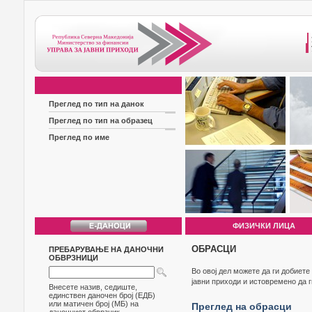
Преглед по тип на данок
Преглед по тип на образец
Преглед по име
ФИЗИЧКИ ЛИЦА
ОБРАСЦИ
ПРЕБАРУВАЊЕ НА ДАНОЧНИ
ОБВРЗНИЦИ
Во овој дел можете да ги добиет
јавни приходи и истовремено да 
Внесете назив, седиште,
единствен даночен број (ЕДБ)
или матичен број (МБ) на
Преглед на обрасци