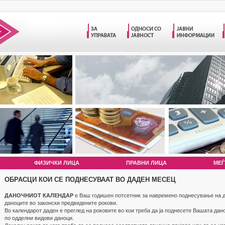
ФИЗИЧКИ ЛИЦА
ПРАВНИ ЛИЦА
МЕЃ
ОБРАСЦИ КОИ СЕ ПОДНЕСУВААТ ВО ДАДЕН МЕСЕЦ
ДАНОЧНИОТ КАЛЕНДАР
е Ваш годишен потсетник за навремено поднесување на д
даноците во законски предвидените рокови.
Во календарот даден е преглед на роковите во кои треба да ја поднесете Вашата дан
по одделни видови даноци.