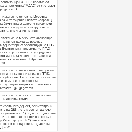
 реализација на ПП53 налогот од
ката пресметка “МДЛД” во системот
ujp.ujp.gov.mk
 плаќање по основ на Месечна
 за интегрирана наплата (образец
на бруто-плата односно придонеси
ително социјално осигурување и
ати за изминатиот месец.
 плаќање на месечната аконтација
т на личен доход од вршење
а дејност преку реализација на ПП53
д Електронски пресметки (е-ППД)
илог кон решенијата за утврдување
иот данок за доходот остварен од
јност во системот https://e-
v.mk
плаќање на аконтацијата на данокот
доход преку реализација на ПП53
д одобрените Електронски пресметки
ои ги имате поднесено за
от доход во земјата и странство во
ttps://e-ujp.ujp.gov.mk
 плаќање на месечната аконтација
т на добивка (МДБ)
е стопанска дејност, регистрирани
лите на ДДВ и сте месечен даночен
 задолжително: 1) поднесете даночна
ДДВ-04” по електронски пат преку е-
p://etax.ujp.gov.mk 2) извршете
о основ на поднесената даночна
ДДВ-04”.