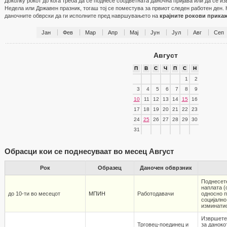
Доколку рокот до кога треба да се поднесе соодветната даночна пријава или да се и
Недела или Државен празник, тогаш тој се поместува за првиот следен работен ден. 
даночните обврски да ги исполните пред навршувањето на
крајните рокови прика
Јан
Фев
Мар
Апр
Мај
Јун
Јул
Авг
Сеп
Август
П
В
С
Ч
П
С
Н
1
2
3
4
5
6
7
8
9
10
11
12
13
14
15
16
17
18
19
20
21
22
23
24
25
26
27
28
29
30
31
Обрасци кои се поднесуваат во месец Август
Рок
Образец
Даночен обврзник
Поднесет
наплата (
до 10-ти во месецот
МПИН
Работодавaчи
односно 
социјално
изминати
Извршете
Трговец-поединец и
за даноко