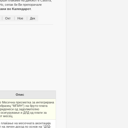
зврши плаќање на данокот е Сабота,
Но, сепак би Ви препорачале
жани во Kалендарот
.
Окт
Ное
Дек
Опис
е Месечна пресметка за интегрирана
образец “МПИН”) на бруто-плата
придонеси од задолжително
 осигурување и ДЛД од плати за
от месец.
 плаќање на месечната аконтација
т на личен доход по основ на “ДЛД-