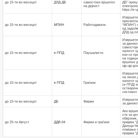
до 15-ти во месецот
ДЛД-ДБ
самостоен вршител
ДБ“ преку
на дејност
електронс
https://e-
Извршете
пресметка
до 15-ти во месецот
МПИН
Работодавaчи
“МПИН”) 
од задолж
ДЛД од пл
Извршете
за даноко
самостојн
налогот о
до 15-ти во месецот
е-ППД
Паушалисти
кои се пр
на годишн
вршење де
ujp.ujp.go
Извршете 
на личен 
налогот о
до 15-ти во месецот
е-ППД
Граѓани
(е-ППД) к
остварени
системот h
Извршете
до 15-ти во месецот
ДБ
Фирми
за даноко
Ако вршит
сте за це
обврзник,
до 25-ти Август
ДДВ-04
Фирми и граѓани
пријава “
Даноци htt
плаќање п
пријава “