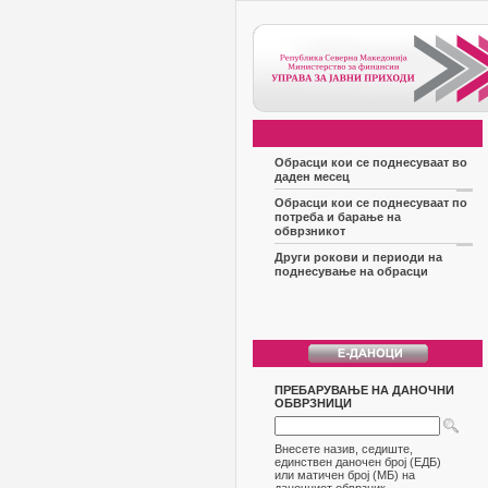
Обрасци кои се поднесуваат во
даден месец
Обрасци кои се поднесуваат по
потреба и барање на
обврзникот
Други рокови и периоди на
поднесување на обрасци
ПРЕБАРУВАЊЕ НА ДАНОЧНИ
ОБВРЗНИЦИ
Внесете назив, седиште,
единствен даночен број (ЕДБ)
или матичен број (МБ) на