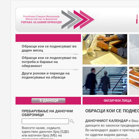
Обрасци кои се поднесуваат во
даден месец
Обрасци кои се поднесуваат по
потреба и барање на
обврзникот
Други рокови и периоди на
поднесување на обрасци
ФИЗИЧКИ ЛИЦА
ОБРАСЦИ КОИ СЕ ПОДНЕ
ПРЕБАРУВАЊЕ НА ДАНОЧНИ
ОБВРЗНИЦИ
ДАНОЧНИОТ КАЛЕНДАР
е Ваш 
даноците во законски предвидени
Внесете назив, седиште,
Во календарот даден е преглед н
единствен даночен број (ЕДБ)
по одделни видови даноци.
или матичен број (МБ) на