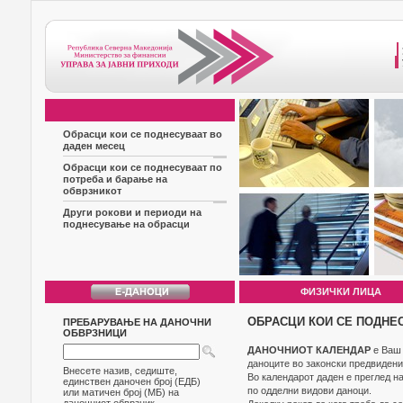
Обрасци кои се поднесуваат во
даден месец
Обрасци кои се поднесуваат по
потреба и барање на
обврзникот
Други рокови и периоди на
поднесување на обрасци
ФИЗИЧКИ ЛИЦА
ОБРАСЦИ КОИ СЕ ПОДНЕ
ПРЕБАРУВАЊЕ НА ДАНОЧНИ
ОБВРЗНИЦИ
ДАНОЧНИОТ КАЛЕНДАР
е Ваш 
даноците во законски предвидени
Внесете назив, седиште,
Во календарот даден е преглед н
единствен даночен број (ЕДБ)
по одделни видови даноци.
или матичен број (МБ) на