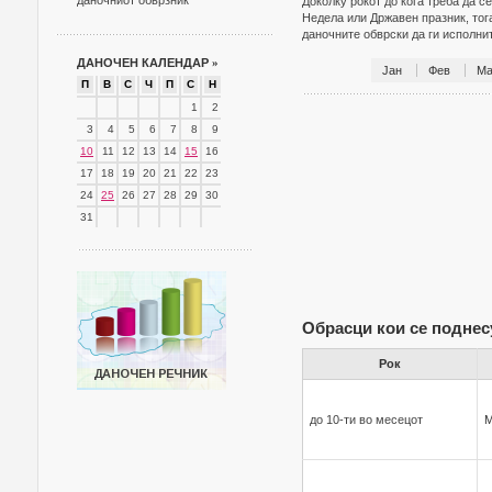
даночниот обврзник
Доколку рокот до кога треба да с
Недела или Државен празник, тог
даночните обврски да ги исполн
ДАНОЧЕН КАЛЕНДАР
»
Јан
Фев
Ма
П
В
С
Ч
П
С
Н
1
2
3
4
5
6
7
8
9
10
11
12
13
14
15
16
17
18
19
20
21
22
23
24
25
26
27
28
29
30
31
Обрасци кои се поднес
Рок
до 10-ти во месецот