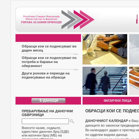
Обрасци кои се поднесуваат во
даден месец
Обрасци кои се поднесуваат по
потреба и барање на
обврзникот
Други рокови и периоди на
поднесување на обрасци
ФИЗИЧКИ ЛИЦА
ОБРАСЦИ КОИ СЕ ПОДНЕ
ПРЕБАРУВАЊЕ НА ДАНОЧНИ
ОБВРЗНИЦИ
ДАНОЧНИОТ КАЛЕНДАР
е Ваш 
даноците во законски предвидени
Внесете назив, седиште,
Во календарот даден е преглед н
единствен даночен број (ЕДБ)
по одделни видови даноци.
или матичен број (МБ) на