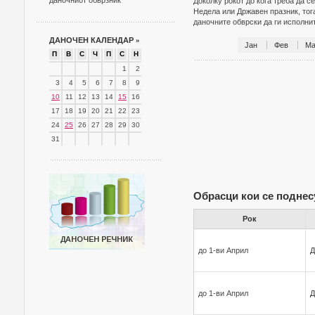
даночниот обврзник
Доколку рокот до кога треба да с
Недела или Државен празник, тог
даночните обврски да ги исполн
ДАНОЧЕН КАЛЕНДАР
»
Јан
Фев
Ма
П
В
С
Ч
П
С
Н
1
2
3
4
5
6
7
8
9
10
11
12
13
14
15
16
17
18
19
20
21
22
23
24
25
26
27
28
29
30
31
Обрасци кои се поднес
Рок
до 1-ви Април
Д
до 1-ви Април
Д