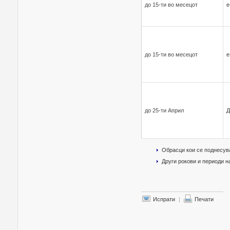
до 15-ти во месецот
е
до 15-ти во месецот
е
до 25-ти Април
Д
Обрасци кои се поднесув
Други рокови и периоди 
Испрати
|
Печати