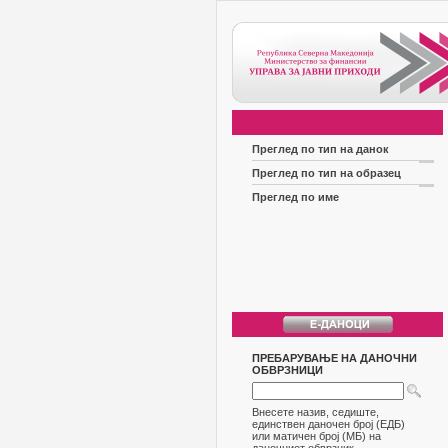
Преглед по тип на данок
Преглед по тип на образец
Преглед по име
ПРЕБАРУВАЊЕ НА ДАНОЧНИ
ОБВРЗНИЦИ
Внесете назив, седиште,
единствен даночен број (ЕДБ)
или матичен број (МБ) на