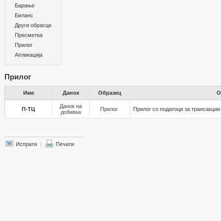
Барање
Биланс
Други обрасци
Пресметка
Прилог
Апликација
Прилог
Име
Данок
Образец
О
Данок на
П-ТЦ
Прилог
Прилог со податоци за трансакции
добивка
Испрати
|
Печати