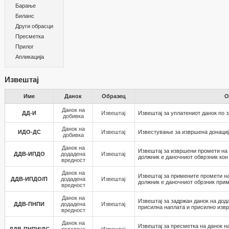
Барање
Биланс
Други обрасци
Пресметка
Прилог
Апликација
Извештај
Име
Данок
Образец
О
Данок на
ДД-И
Извештај
Извештај за уплатениот данок по 
добивка
Данок на
ИДО-ДС
Извештај
Известување за извршена донациј
добивка
Данок на
Извештај за извршени промети на 
ДДВ-ИПДО
додадена
Извештај
должник е даночниот обврзник кон
вредност
Данок на
Извештај за примените промети на
ДДВ-ИПДО/П
додадена
Извештај
должник е даночниот обрзник при
вредност
Данок на
Извештај за задржан данок на дод
ДДВ-ПНПИ
додадена
Извештај
присилна наплата и присилно из
вредност
Данок на
Извештај за пресметка на данок н