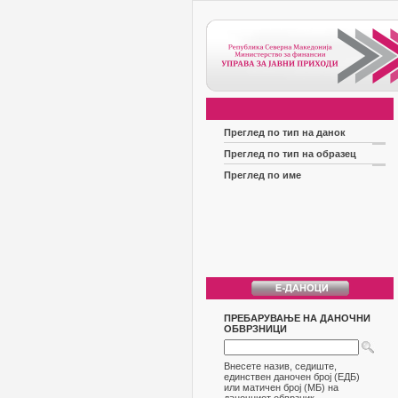
Преглед по тип на данок
Преглед по тип на образец
Преглед по име
ПРЕБАРУВАЊЕ НА ДАНОЧНИ
ОБВРЗНИЦИ
Внесете назив, седиште,
единствен даночен број (ЕДБ)
или матичен број (МБ) на