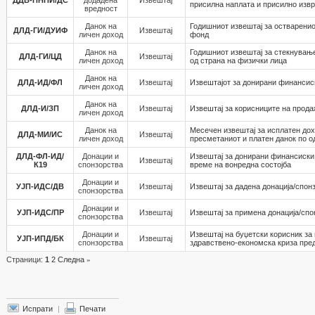
ДДВ-ПНПИ/ДС
додадена
Извештај
присилна наплата и присилно из
вредност
Данок на
Годишниот извештај за остваренио
ДЛД-ГИ/ДУИФ
Извештај
личен доход
фонд
Данок на
Годишниот извештај за стекнување
ДЛД-ГИ/ЦД
Извештај
личен доход
од страна на физички лица
Данок на
ДЛД-ИД/ФЛ
Извештај
Извештајот за донирани финансис
личен доход
Данок на
ДЛД-И/ЗП
Извештај
Извештај за корисниците на прода
личен доход
Данок на
Месечен извештај за исплатен дохо
ДЛД-МИ/ИС
Извештај
личен доход
пресметаниот и платен данок по о
ДЛД-ФЛ-ИД/
Донации и
Извештај за донирани финансиски 
Извештај
К19
спонзорства
време на вонредна состојба
Донации и
УЈП-ИДС/ДВ
Извештај
Извештај за дадена донација/спон
спонзорства
Донации и
УЈП-ИДС/ПР
Извештај
Извештај за примена донација/спо
спонзорства
Донации и
Извештај на буџетски корисник за
УЈП-ИПД/БК
Извештај
спонзорства
здравствено-економска криза пре
Страници:
1
2
Следна
»
Испрати
|
Печати