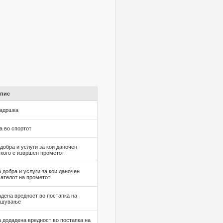
пис
задршка
а во спортот
добра и услуги за кои даночен
 кого е извршен прометот
 добра и услуги за кои даночен
мателот на прометот
адена вредност во постапка на
вршување
а додадена вредност во постапка на