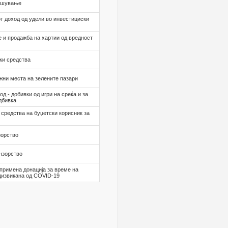
вршување
т доход од удели во инвестициски
 и продажба на хартии од вредност
ки средства
жни места на зелените пазари
д - добивки од игри на среќа и за
дбивка
средства на буџетски корисник за
зорство
нзорство
 примена донација за време на
дизвикана од COVID-19