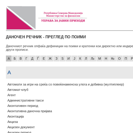
ДАНОЧЕН РЕЧНИК - ПРЕГЛЕД ПО ПОИМИ
Даночниот речник опфаќа дефиниции на поими и кратенки кои директно или индире
други прописи.
А
Б
В
Г
Д
Ѓ
Е
Ж
З
Ѕ
И
Ј
К
Л
Љ
М
Н
Њ
О
П
Р
А
Автомати за игри на среќа со повеќенаменска улога и добивка (мултиплеер)
Автомат-клуб
Агент
Административни такси
Аконтативен период
Аконтативна даночна пријава
Аконтација
Акциза
Акцизен документ
Акцизен период