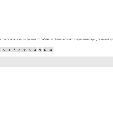
ктно се поврзани со даночното работење. Како систематизиран материјал, речникот п
С
Т
Ќ
У
Ф
Х
Ц
Ч
Џ
Ш