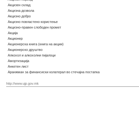
Акцизен склад
Акцизна дозвола
Акцизно добро
Акцизно повластено користење
Акцизно-правен слободен промет
Акција
Акционер
Акционерска книга (книга на акции)
Акционерско друштво
Алкохол и алкохолни пијалоци
Амортизација
Анкетен лист
Аранжман за финансиски колатерал во стечајна постапка
http://www.ujp.gov.mk