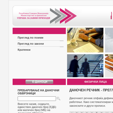
Преглед по поими
Преглед по закони
Кратенки
ФИЗИЧКИ ЛИЦА
ДАНОЧЕН РЕЧНИК - ПРЕГ
ПРЕБАРУВАЊЕ НА ДАНОЧНИ
ОБВРЗНИЦИ
Даночниот речник опфаќа дефиниц
работење. Како систематизиран м
Внесете назив, седиште,
законските и други прописи.
единствен даночен број (ЕДБ)
или матичен број (МБ) на