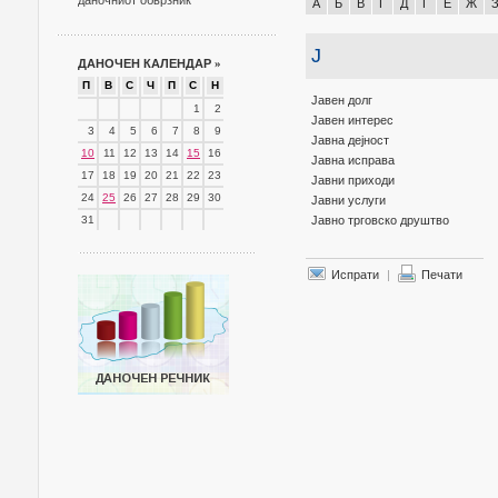
даночниот обврзник
А
Б
В
Г
Д
Ѓ
Е
Ж
Ј
ДАНОЧЕН КАЛЕНДАР
»
П
В
С
Ч
П
С
Н
Јавен долг
1
2
Јавен интерес
3
4
5
6
7
8
9
Јавна дејност
10
11
12
13
14
15
16
Јавна исправа
17
18
19
20
21
22
23
Јавни приходи
24
25
26
27
28
29
30
Јавни услуги
31
Јавно трговско друштво
Испрати
|
Печати