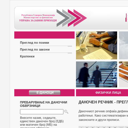
Преглед по поими
Преглед по закони
Кратенки
ФИЗИЧКИ ЛИЦА
ДАНОЧЕН РЕЧНИК - ПРЕГ
ПРЕБАРУВАЊЕ НА ДАНОЧНИ
ОБВРЗНИЦИ
Даночниот речник опфаќа дефиниц
работење. Како систематизиран м
Внесете назив, седиште,
законските и други прописи.
единствен даночен број (ЕДБ)
или матичен број (МБ) на