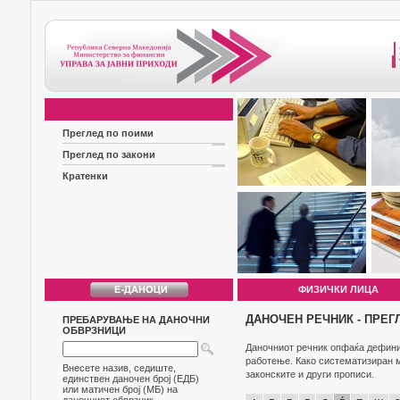
Преглед по поими
Преглед по закони
Кратенки
ФИЗИЧКИ ЛИЦА
ДАНОЧЕН РЕЧНИК - ПРЕГ
ПРЕБАРУВАЊЕ НА ДАНОЧНИ
ОБВРЗНИЦИ
Даночниот речник опфаќа дефиниц
работење. Како систематизиран м
Внесете назив, седиште,
законските и други прописи.
единствен даночен број (ЕДБ)
или матичен број (МБ) на