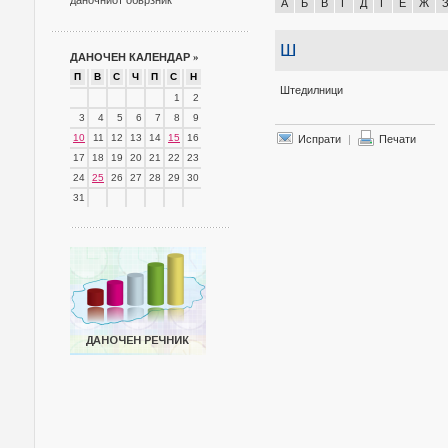
даночниот обврзник
А
Б
В
Г
Д
Ѓ
Е
Ж
Ш
ДАНОЧЕН КАЛЕНДАР
»
П
В
С
Ч
П
С
Н
Штедилници
1
2
3
4
5
6
7
8
9
10
11
12
13
14
15
16
Испрати
|
Печати
17
18
19
20
21
22
23
24
25
26
27
28
29
30
31