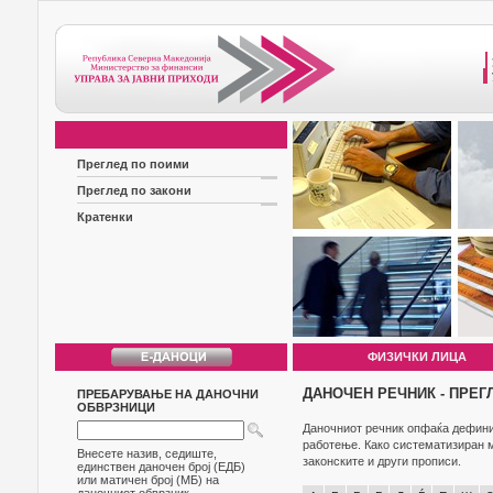
Преглед по поими
Преглед по закони
Кратенки
ФИЗИЧКИ ЛИЦА
ДАНОЧЕН РЕЧНИК - ПРЕГ
ПРЕБАРУВАЊЕ НА ДАНОЧНИ
ОБВРЗНИЦИ
Даночниот речник опфаќа дефиниц
работење. Како систематизиран м
Внесете назив, седиште,
законските и други прописи.
единствен даночен број (ЕДБ)
или матичен број (МБ) на