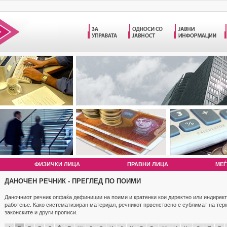
ФИЗИЧКИ ЛИЦА
ПРАВНИ ЛИЦА
МЕЃ
ДАНОЧЕН РЕЧНИК - ПРЕГЛЕД ПО ПОИМИ
Даночниот речник опфаќа дефиниции на поими и кратенки кои директно или индирект
работење. Како систематизиран материјал, речникот првенствено е сублимат на те
законските и други прописи.