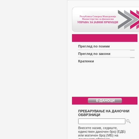
Преглед по поими
Преглед по закони
Кратенки
ПРЕБАРУВАЊЕ НА ДАНОЧНИ
ОБВРЗНИЦИ
Внесете назив, седиште,
единствен даночен број (ЕДБ)
или матичен број (МБ) на