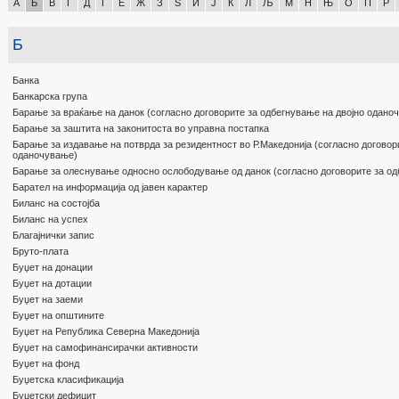
А
Б
В
Г
Д
Ѓ
Е
Ж
З
Ѕ
И
Ј
К
Л
Љ
М
Н
Њ
О
П
Р
Б
Банка
Банкарска група
Барање за враќање на данок (согласно договорите за одбегнување на двојно одано
Барање за заштита на законитоста во управна постапка
Барање за издавање на потврда за резидентност во Р.Македонија (согласно договор
оданочување)
Барање за олеснување односно ослободување од данок (согласно договорите за од
Барател на информација од јавен карактер
Биланс на состојба
Биланс на успех
Благајнички запис
Бруто-плата
Буџет на донации
Буџет на дотации
Буџет на заеми
Буџет на општините
Буџет на Република Северна Македонија
Буџет на самофинансирачки активности
Буџет на фонд
Буџетска класификација
Буџетски дефицит