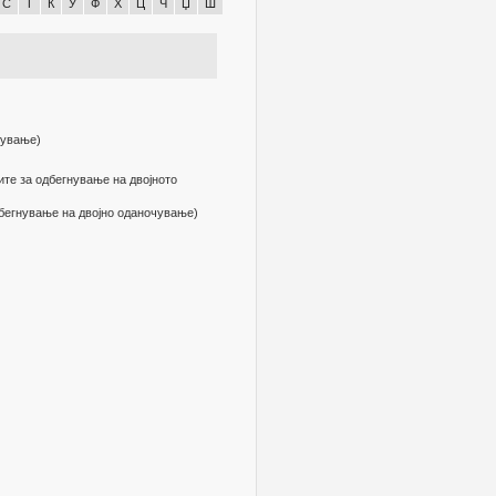
С
Т
Ќ
У
Ф
Х
Ц
Ч
Џ
Ш
чување)
ите за одбегнување на двојното
бегнување на двојно оданочување)