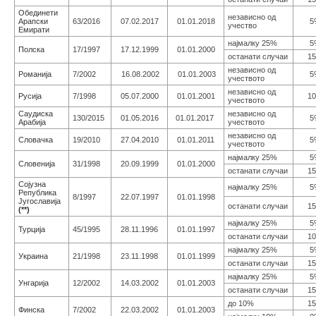
Обединети
независно од
Арапски
63/2016
07.02.2017
01.01.2018
5
учество
Емирати
најмалку 25%
5
Полска
17/1997
17.12.1999
01.01.2000
останати случаи
1
независно од
Романија
7/2002
16.08.2002
01.01.2003
5
учеството
независно од
Русија
7/1998
05.07.2000
01.01.2001
1
учеството
Саудиска
независно од
130/2015
01.05.2016
01.01.2017
5
Арабија
учеството
независно од
Словачка
19/2010
27.04.2010
01.01.2011
5
учеството
најмалку 25%
5
Словенија
31/1998
20.09.1999
01.01.2000
останати случаи
1
Сојузна
најмалку 25%
5
Република
8/1997
22.07.1997
01.01.1998
Југославија
останати случаи
1
(**)
најмалку 25%
5
Турција
45/1995
28.11.1996
01.01.1997
останати случаи
1
најмалку 25%
5
Украина
21/1998
23.11.1998
01.01.1999
останати случаи
1
најмалку 25%
5
Унгарија
12/2002
14.03.2002
01.01.2003
останати случаи
1
до 10%
1
Финска
7/2002
22.03.2002
01.01.2003