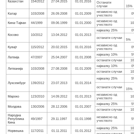
Казахстан
154/2012
27.04.2015
01.01.2016
Останати
случаи
15%
независно од
Kaтар
103/2008
26.09.2008
01.01.2009
0
учеството
независно од
Кина-Тајван
44/1999
09.06.1999
01.01.2000
1
учеството
најмалку 25%
0
Косово
10/2012
13.04.2012
01.01.2013
останати случаи
5%
независно од
Кувајт
115/2012
20.02.2015
01.01.2016
0
учеството
најмалку 10%
5
Латвија
47/2007
25.04.2007
01.01.2008
останати случаи
1
најмалку 10%
0
Литванија
103/2008
27.08.2008
01.01.2009
останати случаи
1
најмалку 25%
5
Луксембург
139/2012
23.07.2013
01.01.2014
останати случаи
15%
независно од
Мароко
123/2010
14.09.2012
01.01.2013
1
учеството
најмалку 25%
5
Молдова
130/2006
28.12.2006
01.01.2007
останати случаи
1
Народна
независно од
Република
49/1997
29.11.1997
01.01.1998
5
учеството
Кина
најмалку 25%
1
Норвешка
117/2011
01.11.2011
01.01.2012
останати случаи
1