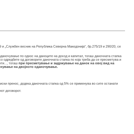
19 и „Службен весник на Република Северна Македонија“, бр.275/19 и 290/20, се
оданочување по однос на даноците на доход и капитал, тогаш даночната стапка
 со одредбите од договорите даночната стапка по која треба да се пресметува и
ти..., тогаш
при пресметување и задржување на данок на овој вид на
егнување на двојното оданочување.
ски пренос, додека даночната стапка од 5% се применува во сите останати
иот договорот.