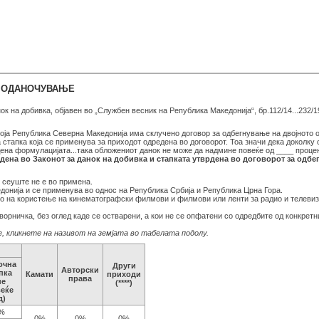
О ОДАНОЧУВАЊЕ
ок на добивка, објавен во „Службен весник на Република Македонија“, бр.112/14...232/
која Република Северна Македонија има склучено договор за одбегнување на двојното 
а стапка која се применува за приходот одредена во договорот. Тоа значи дека доколку
дена формулацијата...така обложениот данок не може да надмине повеќе од ____ процен
дена во Законот за данок на добивка и стапката утврдена во договорот за одб
ј сеуште не е во примена.
донија и се применува во однос на Република Србија и Република Црна Гора.
о на користење на кинематографски филмови и филмови или ленти за радио и телевизи
орничка, без оглед каде се остварени, а кои не се опфатени со одредбите од конкретн
, кликнете на називот на земјата во табелата подолу.
очна
Други
Авторски
пка
Камати
приходи
права
не
(****)
еќе
д)
%
0%
0%
0%