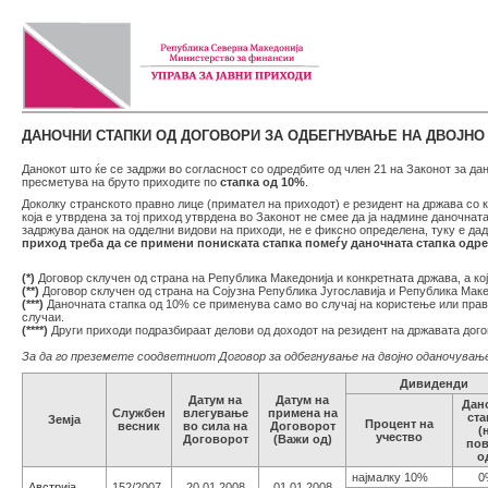
ДАНОЧНИ СТАПКИ ОД ДОГОВОРИ ЗА ОДБЕГНУВАЊЕ НА ДВОЈН
Данокот што ќе се задржи во согласност со одредбите од член 21 на Законот за дан
пресметува на бруто приходите по
стапка од 10%
.
Доколку странското правно лице (примател на приходот) е резидент на држава со 
која е утврдена за тој приход утврдена во Законот не смее да ја надмине даночнат
задржува данок на одделни видови на приходи, не е фиксно определена, туку е да
приход треба да се примени пониската стапка помеѓу даночната стапка одре
(*)
Договор склучен од страна на Република Македонија и конкретната држава, а ко
(**)
Договор склучен од страна на Сојузна Република Југославија и Република Маке
(***)
Даночната стапка од 10% се применува само во случај на користење или прав
случаи.
(****)
Други приходи подразбираат делови од доходот на резидент на државата догов
За да го преземете соодветниот Договор за одбегнување на двојно оданочување
Дивиденди
Датум на
Датум на
Дан
Службен
влегување
примена на
ста
Земја
Процент на
весник
во сила на
Договорот
(
учество
Договорот
(Важи од)
пов
о
најмалку 10%
0
Австрија
152/2007
20.01.2008
01.01.2008