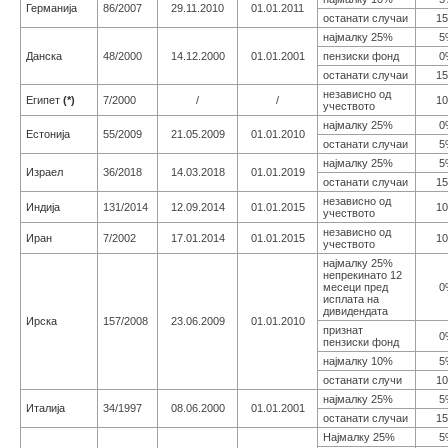
Германија
86/2007
29.11.2010
01.01.2011
останати случаи
1
најмалку 25%
5
Данска
48/2000
14.12.2000
01.01.2001
пензиски фонд
0
останати случаи
1
независно од
Египет
(*)
7/2000
/
/
1
учеството
најмалку 25%
0
Естонија
55/2009
21.05.2009
01.01.2010
останати случаи
5
најмалку 25%
5
Израел
36/2018
14.03.2018
01.01.2019
останати случаи
1
независно од
Индија
131/2014
12.09.2014
01.01.2015
1
учеството
независно од
Иран
7/2002
17.01.2014
01.01.2015
1
учеството
најмалку 25%
непрекинато 12
месеци пред
0
исплата на
дивидендата
Ирска
157/2008
23.06.2009
01.01.2010
признат
0
пензиски фонд
најмалку 10%
5
останати случи
1
најмалку 25%
5
Италија
34/1997
08.06.2000
01.01.2001
останати случаи
1
Најмалку 25%
5