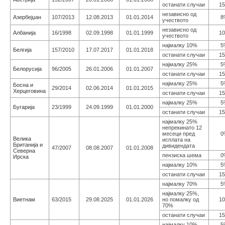
останати случаи
1
независно од
Азербејџан
107/2013
12.08.2013
01.01.2014
8
учеството
независно од
Aлбанија
16/1998
02.09.1998
01.01.1999
1
учеството
најмалку 10%
5
Белгија
157/2010
17.07.2017
01.01.2018
останати случаи
1
најмалку 25%
5
Белорусија
96/2005
26.01.2006
01.01.2007
останати случаи
1
најмалку 25%
5
Босна и
29/2014
02.06.2014
01.01.2015
Херцеговина
останати случаи
1
најмалку 25%
5
Бугарија
23/1999
24.09.1999
01.01.2000
останати случаи
1
најмалку 25%
непрекинато 12
месеци пред
0
Велика
исплата на
Британија и
дивидендата
47/2007
08.08.2007
01.01.2008
Северна
пензиска шема
0
Ирска
најмалку 10%
5
останати случаи
1
најмалку 70%
5
најмалку 25%,
Виетнам
63/2015
29.08.2025
01.01.2026
но помалку од
1
70%
останати случаи
1
најмалку 10%
5