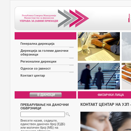
Генерална дирекција
Дирекција за големи даночни
обврзници
Регионални дирекции
Односи со јавност
Контакт центар
ФИЗИЧКИ ЛИЦА
КОНТАКТ ЦЕНТАР НА УЈП 
ПРЕБАРУВАЊЕ НА ДАНОЧНИ
ОБВРЗНИЦИ
Внесете назив, седиште,
единствен даночен број (ЕДБ)
или матичен број (МБ) на