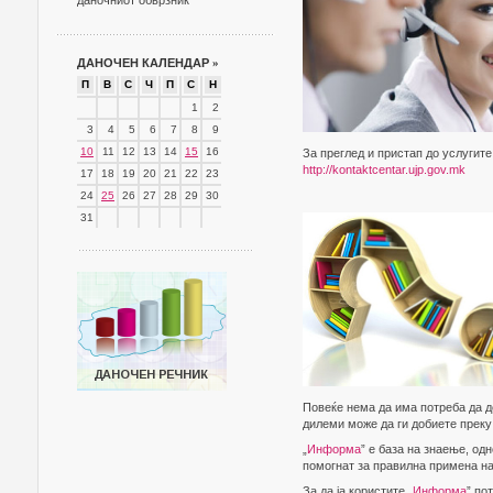
даночниот обврзник
ДАНОЧЕН КАЛЕНДАР
»
П
В
С
Ч
П
С
Н
1
2
3
4
5
6
7
8
9
10
11
12
13
14
15
16
За преглед и пристап до услугите
http://kontaktcentar.ujp.gov.mk
17
18
19
20
21
22
23
24
25
26
27
28
29
30
31
Повеќе нема да има потреба да д
дилеми може да ги добиете преку
„
Информа
” е база на знаење, од
помогнат за правилна примена на
За да ја користите „
Информа
” по