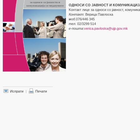
ОДНОСИ СО ЈАВНОСТ И КОМУНИКАЦИЈ
Kонтакт лице за односи со јавност, комуник
Контакт
: Верица Павлоска
моб
.076/446 345
тел
. 02/3299 514
е-пошта
:
verica.pavloska@ujp.gov.mk
Испрати
|
Печати