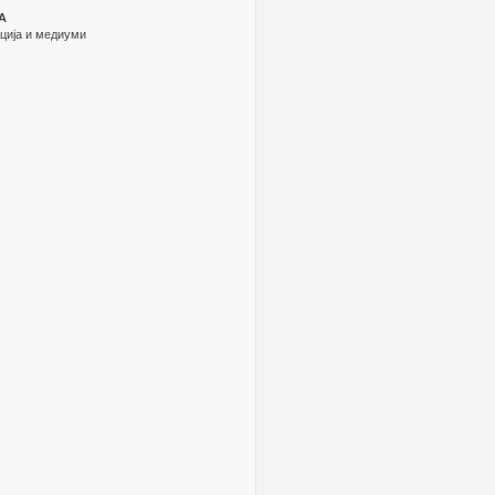
А
ација и медиуми