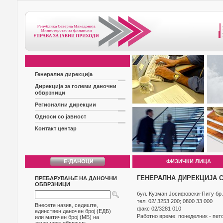
Генерална дирекција
Дирекција за големи даночни
обврзници
Регионални дирекции
Односи со јавност
Контакт центар
ФИЗИЧКИ ЛИЦА
ГЕНЕРАЛНА ДИРЕКЦИЈА 
ПРЕБАРУВАЊЕ НА ДАНОЧНИ
ОБВРЗНИЦИ
бул. Кузман Jосифовски-Питу бр.
тел. 02/ 3253 200; 0800 33 000
Внесете назив, седиште,
факс 02/3281 010
единствен даночен број (ЕДБ)
Работно време: понеделник - пето
или матичен број (МБ) на