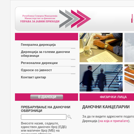
Генерална дирекција
Дирекција за големи даночни
обврзници
Регионални дирекции
Односи со јавност
Контакт центар
ФИЗИЧКИ ЛИЦА
ДАНОЧНИ КАНЦЕЛАРИИ
ПРЕБАРУВАЊЕ НА ДАНОЧНИ
ОБВРЗНИЦИ
За да ги видите адресните подат
Дирекција (
на која и припаѓате
).
Внесете назив, седиште,
единствен даночен број (ЕДБ)
или матичен број (МБ) на