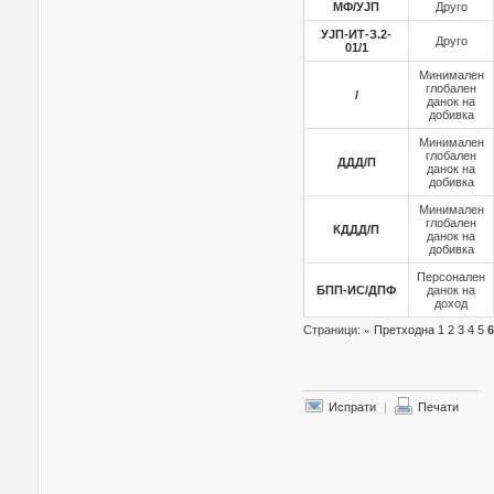
МФ/УЈП
Друго
УЈП-ИТ-З.2-
Друго
01/1
Минимален
глобален
/
данок на
добивка
Минимален
глобален
ДДД/П
данок на
добивка
Минимален
глобален
КДДД/П
данок на
добивка
Персонален
БПП-ИС/ДПФ
данок на
доход
Страници:
«
Претходна
1
2
3
4
5
6
Испрати
|
Печати