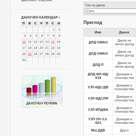
даночниот обврзник
Тип на данок
ДАНОЧЕН КАЛЕНДАР
»
Преглед
П
В
С
Ч
П
С
Н
1
2
Име
Данок
3
4
5
6
7
8
9
Данок на
10
11
12
13
14
15
16
ДЛД-ОМА/1
личен доход
17
18
19
20
21
22
23
Данок на
ДЛД-ОМА/2
24
25
26
27
28
29
30
личен доход
31
Данок на
ДЛД-П
личен доход
ДЛД-ФЛ-ИД/
Донации и
К19
спонзорства
Донации и
УЈП-ИДС/ДВ
спонзорства
Донации и
УЈП-ИДС/ПР
спонзорства
Донации и
УЈП-ИПД/БК
спонзорства
УЈП-УН-З.2-
Донации и
42/1
спонзорства
Мој ДДВ
Друго