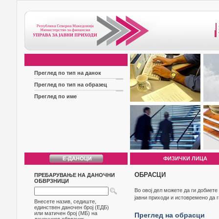
Преглед по тип на данок
Преглед по тип на образец
Преглед по име
ФИЗИЧКИ ЛИЦА
ОБРАСЦИ
ПРЕБАРУВАЊЕ НА ДАНОЧНИ
ОБВРЗНИЦИ
Во овој дел можете да ги добиет
јавни приходи и истовремено да 
Внесете назив, седиште,
единствен даночен број (ЕДБ)
или матичен број (МБ) на
Преглед на обрасци