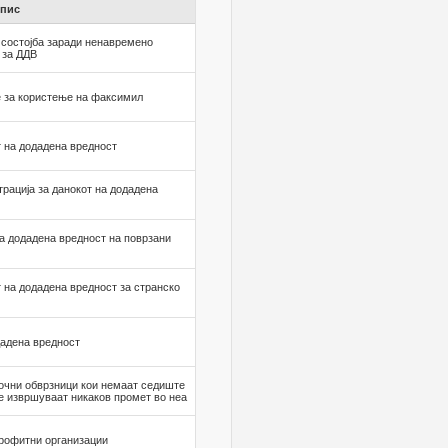
пис
состојба заради ненавремено
 за ДДВ
 за користење на факсимил
т на додадена вредност
трација за данокот на додадена
на додадена вредност на поврзани
т на додадена вредност за странско
дадена вредност
очни обврзници кои немаат седиште
не извршуваат никаков промет во неа
рофитни организации