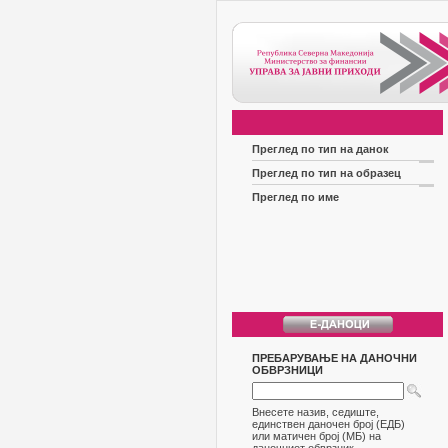
Преглед по тип на данок
Преглед по тип на образец
Преглед по име
ПРЕБАРУВАЊЕ НА ДАНОЧНИ
ОБВРЗНИЦИ
Внесете назив, седиште,
единствен даночен број (ЕДБ)
или матичен број (МБ) на