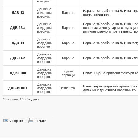
вредност
Данок на
Барање за враќање на ДДВ на стр
ДДВ-13
додадена
Барање
претставништво
вредност
Данок на
Барање за враќање на ДДВ на шеф
ДДВ-13/а
додадена
Барање
персонал и конзуларните функцио
вредност
или конзуларното претставништво 
Данок на
ДДВ-14
додадена
Барање
Барање за враќање на ДДВ на меѓ
вредност
Данок на
ДДВ-14/а
додадена
Барање
Барање за враќање на ДДВ на чле
вредност
Данок на
Други
ДДВ-ЕПФ
додадена
Евиденција на примени фактури ко
обрасци
вредност
Данок на
Извештај за извршени промети на 
ДДВ-ИПДО
додадена
Извештај
должник е даночниот обврзник кон
вредност
Страници:
1
2
Следна
»
Испрати
|
Печати