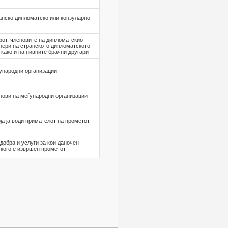
анско дипломатско или конзуларно
от, членовите на дипломатскиот
нери на странското дипломатското
како и на нивните брачни другари
ународни организации
нови на меѓународни организации
ја ја води примателот на прометот
добра и услуги за кои даночен
 кого е извршен прометот