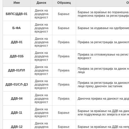
Име
Данок
Образец
О
Данок на
Барање за враќање во поранешна 
БВПС/ДДВ-01
додадена
Барање
поднесена пријава за регистрација
вредност
Данок на
Б-ФА
додадена
Барање
Барање за издавање на одобрение
вредност
Данок на
ДДВ-01
додадена
Пријава
Пријава за регистрација за даноко
вредност
Данок на
Пријава за отповикување на регис
ДДВ-01Б
додадена
Пријава
вредност
вредност
Данок на
Пријава за регистрација за данок 
ДДВ-01/ПЛ
додадена
Пријава
лица
вредност
Данок на
Пријава за регистрација за даноко
ДДВ-01/СЛ-ДЗ
додадена
Пријава
лице преку даночен застапник
вредност
Данок на
ДДВ-04
додадена
Пријава
Даночна пријава на данокот на до
вредност
Данок на
Барање за враќање на ДДВ на дан
ДДВ-11
додадена
Барање
или подружница во земјата и кои 
вредност
Данок на
ДДВ-12
додадена
Барање
Барање за враќање на ДДВ на неп