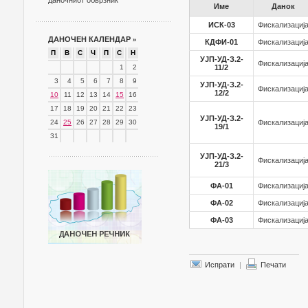
даночниот обврзник
Име
Данок
ИСК-03
Фискализациј
ДАНОЧЕН КАЛЕНДАР
»
КДФИ-01
Фискализациј
П
В
С
Ч
П
С
Н
УЈП-УД-З.2-
Фискализациј
1
2
11/2
3
4
5
6
7
8
9
УЈП-УД-З.2-
Фискализациј
12/2
10
11
12
13
14
15
16
17
18
19
20
21
22
23
УЈП-УД-З.2-
24
25
26
27
28
29
30
Фискализациј
19/1
31
УЈП-УД-З.2-
Фискализациј
21/3
ФА-01
Фискализациј
ФА-02
Фискализациј
ФА-03
Фискализациј
Испрати
|
Печати