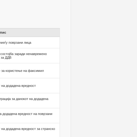
пис
 меѓу поврзани лица
состојба заради ненавремено
 за ДДВ
 за користење на факсимил
т на додадена вредност
трација за данокот на додадена
на додадена вредност на поврзани
т на додадена вредност за странско