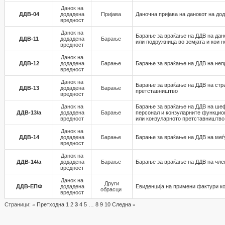
Данок на
ДДВ-04
додадена
Пријава
Даночна пријава на данокот на до
вредност
Данок на
Барање за враќање на ДДВ на дан
ДДВ-11
додадена
Барање
или подружница во земјата и кои 
вредност
Данок на
ДДВ-12
додадена
Барање
Барање за враќање на ДДВ на неп
вредност
Данок на
Барање за враќање на ДДВ на стр
ДДВ-13
додадена
Барање
претставништво
вредност
Данок на
Барање за враќање на ДДВ на шеф
ДДВ-13/а
додадена
Барање
персонал и конзуларните функцио
вредност
или конзуларното претставништво 
Данок на
ДДВ-14
додадена
Барање
Барање за враќање на ДДВ на меѓ
вредност
Данок на
ДДВ-14/а
додадена
Барање
Барање за враќање на ДДВ на чле
вредност
Данок на
Други
ДДВ-ЕПФ
додадена
Евиденција на примени фактури ко
обрасци
вредност
Страници:
«
Претходна
1
2
3
4
5
…
8
9
10
Следна
»