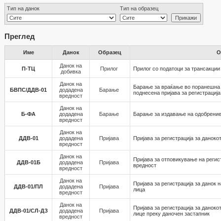
Тип на данок
Тип на образец
Преглед
Име
Данок
Образец
О
Данок на
П-ТЦ
Прилог
Прилог со податоци за трансакции
добивка
Данок на
Барање за враќање во поранешна 
БВПС/ДДВ-01
додадена
Барање
поднесена пријава за регистрација
вредност
Данок на
Б-ФА
додадена
Барање
Барање за издавање на одобрение
вредност
Данок на
ДДВ-01
додадена
Пријава
Пријава за регистрација за даноко
вредност
Данок на
Пријава за отповикување на регис
ДДВ-01Б
додадена
Пријава
вредност
вредност
Данок на
Пријава за регистрација за данок 
ДДВ-01/ПЛ
додадена
Пријава
лица
вредност
Данок на
Пријава за регистрација за даноко
ДДВ-01/СЛ-ДЗ
додадена
Пријава
лице преку даночен застапник
вредност