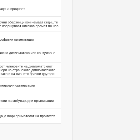
дадена вредност
очни обврзници кои немаат седиште
не извршуваат никаков промет во неа
рофитни организации
анско дипломатско или конзуларно
от, членовите на дипломатскиот
нери на странското дипломатското
како и на нивните брачни другари
ународни организации
нови на меѓународни организации
ја ја води примателот на прометот