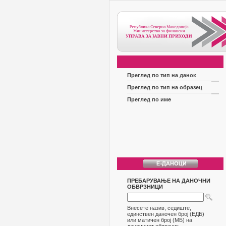
Преглед по тип на данок
Преглед по тип на образец
Преглед по име
ПРЕБАРУВАЊЕ НА ДАНОЧНИ
ОБВРЗНИЦИ
Внесете назив, седиште,
единствен даночен број (ЕДБ)
или матичен број (МБ) на