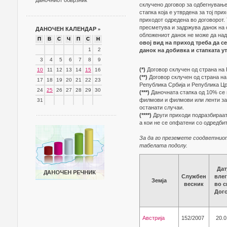
даночниот обврзник
склучено договор за одбегнување
стапка која е утврдена за тој пр
приходот одредена во договорот. 
пресметува и задржува данок на 
ДАНОЧЕН КАЛЕНДАР
»
обложениот данок не може да над
П
В
С
Ч
П
С
Н
овој вид на приход треба да с
1
2
данок на добивка и стапката 
3
4
5
6
7
8
9
(*)
Договор склучен од страна на 
10
11
12
13
14
15
16
(**)
Договор склучен од страна на
17
18
19
20
21
22
23
Република Србија и Република Цр
24
25
26
27
28
29
30
(***)
Даночната стапка од 10% се 
филмови и филмови или ленти за 
31
останати случаи.
(****)
Други приходи подразбираат 
а кои не се опфатени со одредбит
За да го преземете соодветниот
табелата подолу.
Дат
Службен
вле
Земја
весник
во с
Дог
Австрија
152/2007
20.0