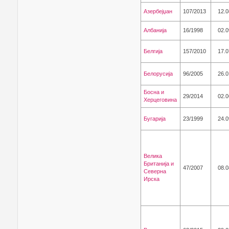
Азербејџан
107/2013
12.0
Aлбанија
16/1998
02.0
Белгија
157/2010
17.0
Белорусија
96/2005
26.0
Босна и
29/2014
02.0
Херцеговина
Бугарија
23/1999
24.0
Велика
Британија и
47/2007
08.0
Северна
Ирска