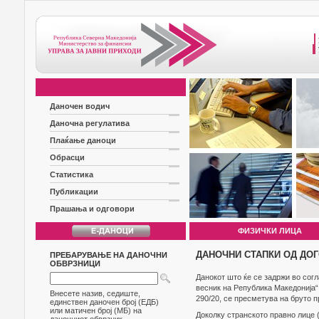
Даночен водич
Даночна регулатива
Плаќање даноци
Обрасци
Статистика
Публикации
Прашања и одговори
ФИЗИЧКИ ЛИЦА
ДАНОЧНИ СТАПКИ ОД ДО
ПРЕБАРУВАЊЕ НА ДАНОЧНИ
ОБВРЗНИЦИ
Данокот што ќе се задржи во согл
весник на Република Македонија“,
Внесете назив, седиште,
290/20, се пресметува на бруто 
единствен даночен број (ЕДБ)
или матичен број (МБ) на
Доколку странското правно лице 