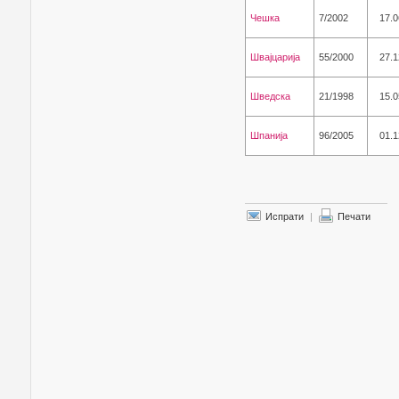
Чешка
7/2002
17.0
Швајцарија
55/2000
27.1
Шведска
21/1998
15.0
Шпанија
96/2005
01.1
Испрати
|
Печати