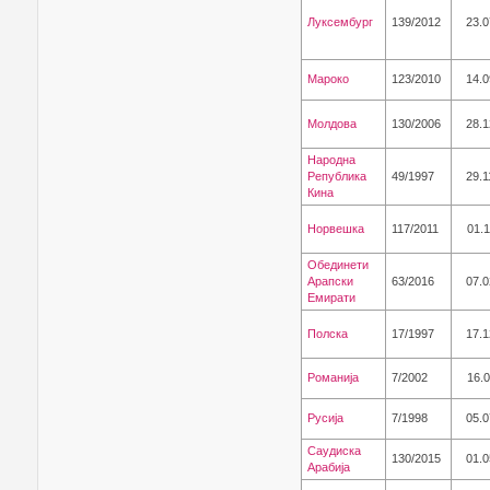
Луксембург
139/2012
23.0
Мароко
123/2010
14.0
Молдова
130/2006
28.1
Народна
Република
49/1997
29.1
Кина
Норвешка
117/2011
01.1
Обединети
Арапски
63/2016
07.0
Емирати
Полска
17/1997
17.1
Романија
7/2002
16.0
Русија
7/1998
05.0
Саудиска
130/2015
01.0
Арабија