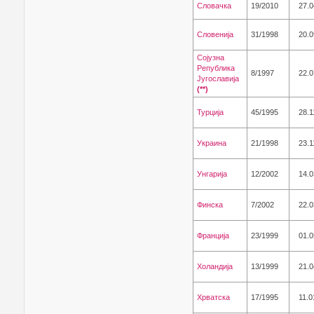
Словачка
19/2010
27.0
Словенија
31/1998
20.0
Сојузна
Република
8/1997
22.0
Југославија
(**)
Турција
45/1995
28.1
Украина
21/1998
23.1
Унгарија
12/2002
14.0
Финска
7/2002
22.0
Франција
23/1999
01.0
Холандија
13/1999
21.0
Хрватска
17/1995
11.0