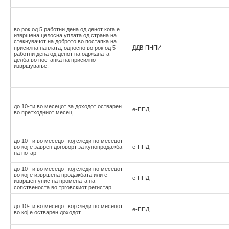
во рок од 5 работни дена од денот кога е
извршена целосна уплата од страна на
стекнувачот на доброто во постапка на
присилна наплата, односно во рок од 5
ДДВ-ПНПИ
работни дена од денот на одржаната
делба во постапка на присилно
извршување.
до 10-ти во месецот за доходот остварен
е-ППД
во претходниот месец
до 10-ти во месецот кој следи по месецот
во кој е заврен договорт за купопродажба
е-ППД
на нотар
до 10-ти во месецот кој следи по месецот
во кој е извршена продажбата или е
е-ППД
извршен упис на промената на
сопственоста во трговскиот регистар
до 10-ти во месецот кој следи по месецот
е-ППД
во кој е остварен доходот