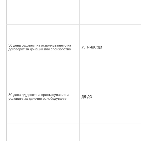
30 дена од денот на исполнувањето на
УЈП-ИДС/ДВ
договорот за донации или спонзорство
30 дена од денот на престанување на
ДД-ДО
условите за даночно ослободување