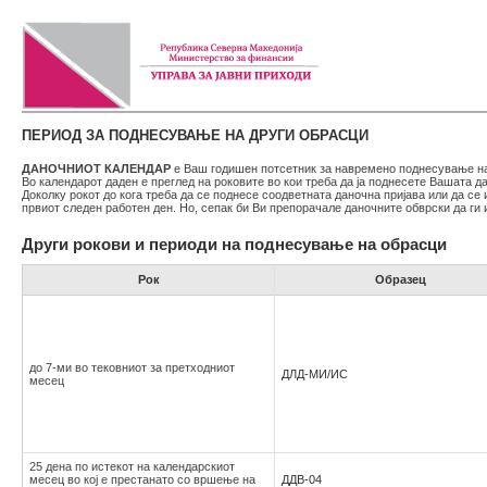
ПЕРИОД ЗА ПОДНЕСУВАЊЕ НА ДРУГИ ОБРАСЦИ
ДАНОЧНИОТ КАЛЕНДАР
е Ваш годишен потсетник за навремено поднесување на
Во календарот даден е преглед на роковите во кои треба да ја поднесете Вашата 
Доколку рокот до кога треба да се поднесе соодветната даночна пријава или да се
првиот следен работен ден. Но, сепак би Ви препорачале даночните обврски да г
Други рокови и периоди на поднесување на обрасци
Рок
Образец
до 7-ми во тековниот за претходниот
ДЛД-МИ/ИС
месец
25 дена по истекот на календарскиот
месец во кој е престанато со вршење на
ДДВ-04