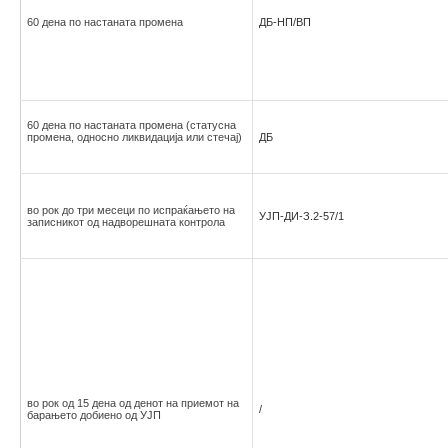
60 дена по настаната промена
ДБ-НП/ВП
60 дена по настаната промена (статусна
промена, односно ликвидација или стечај)
ДБ
во рок до три месеци по испраќањето на
УЈП-ДИ-З.2-57/1
записникот од надворешната контрола
во рок од 15 дена од денот на приемот на
/
барањето добиено од УЈП