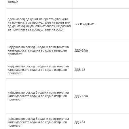
денари
еден месец од денот на престанувањето
на причината за пропуштање на рокот или
БВПС/ДДВ-01
од денот од кој даночниот обврзник дознал
за причината за пропуштање на рокот
најдоцна во рок од 5 години по истекот на
календарската година во која е извршен
ДДВ-14/а
прометот
најдоцна во рок од 5 години по истекот на
календарската година во која е извршен
ДДВ-13
прометот
најдоцна во рок од 5 години по истекот на
календарската година во која е извршен
ДДВ-13/а
прометот
најдоцна во рок од 5 години по истекот на
календарската година во која е извршен
ДДВ-14
прометот