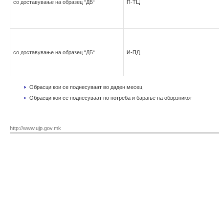
со доставување на образец “ДБ“
П-ТЦ
со доставување на образец “ДБ“
И-ПД
Обрасци кои се поднесуваат во даден месец
Обрасци кои се поднесуваат по потреба и барање на обврзникот
http://www.ujp.gov.mk