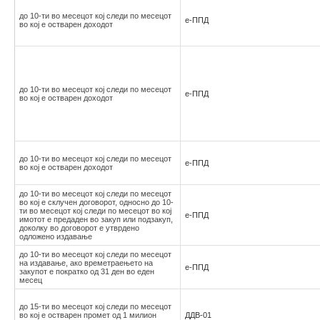
до 10-ти во месецот кој следи по месецот
е-ППД
во кој е остварен доходот
до 10-ти во месецот кој следи по месецот
е-ППД
во кој е остварен доходот
до 10-ти во месецот кој следи по месецот
е-ППД
во кој е остварен доходот
до 10-ти во месецот кој следи по месецот
во кој е склучен договорот, односно до 10-
ти во месецот кој следи по месецот во кој
е-ППД
имотот е предаден во закуп или подзакуп,
доколку во договорот е утврдено
одложено издавање
до 10-ти во месецот кој следи по месецот
на издавање, ако времетраењето на
е-ППД
закупот е пократко од 31 ден во еден
месец
до 15-ти во месецот кој следи по месецот
во кој е остварен промет од 1 милион
ДДВ-01