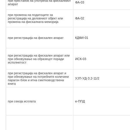
при престанок на употреба на фискалниот
ФА-03
апарат
при промена на податоците за
регистрација на деловниот објект или
ФА-02
промена на фискалната меморија
при регистрација на фискален апарат
КДФИ-01
при регистрација на фискален апарат или
при обновување на образецот поради
ИСК-03
исполнетост
при регистрација на фискален апарат и
при обновување на потребните количини
УЈП-УД-З.2-11/2
парагон блок и итна сметководствена
книга
при секоја исплата
е-ППД