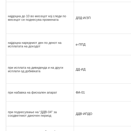
најдоцна до 10 во месецот кој следи по
ДЛД-И/ЗП
месецот се поднесува промената
најдоцна наредниот ден по денот на
е-ППД
исплатата на доходот
при исплата на дивиденда и на други
ДД-ИД
исплати од добивката
при набавка на фискален апарат
ФА-01
при поднесување на “ДДВ-04” за
ДДВ-ИПДО
соодветниот даночен период