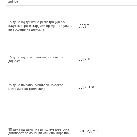
дејност
15 дена од денот на регистрација во
надлежен регистар, или пред отпочување
ДЛД-П
на вршење на дејноста
15 дена од почетокот од вршење на
ДДВ-01
дејност
25 дена по завршувањето на секое
ДДВ-ЕПФ
календарско тримесечје
30 дена од денот на исполнувањето на
УЈП-ИДС/ПР
договорот за донации или спонзорство