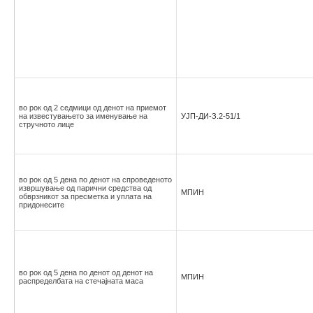
во рок од 2 седмици од денот на приемот
на известувањето за именување на
УЈП-ДИ-З.2-51/1
стручното лице
во рок од 5 дена по денот на спроведеното
извршување од парични средства од
МПИН
обврзникот за пресметка и уплата на
придонесите
во рок од 5 дена по денот од денот на
МПИН
распределбата на стечајната маса