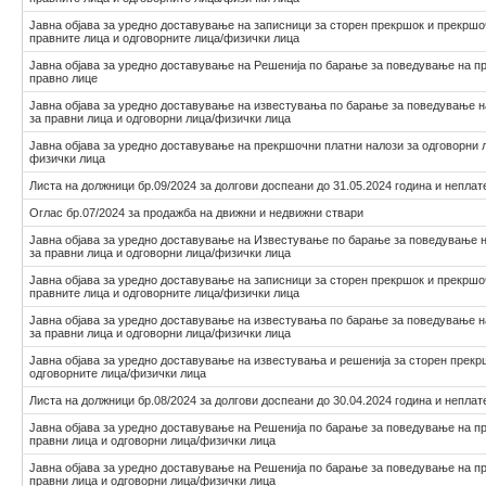
Јавна објава за уредно доставување на записници за сторен прекршок и прекршо
правните лица и одговорните лица/физички лица
Јавна објава за уредно доставување на Решенија по барање за поведување на п
правнo лицe
Јавна објава за уредно доставување на известувања по барање за поведување 
за правни лица и одговорни лица/физички лица
Јавна објава за уредно доставување на прекршочни платни налози за одговорни л
физички лица
Листа на должници бр.09/2024 за долгови доспеани до 31.05.2024 година и неплат
Оглас бр.07/2024 за продажба на движни и недвижни ствари
Јавна објава за уредно доставување на Известување по барање за поведување 
за правни лица и одговорни лица/физички лица
Јавна објава за уредно доставување на записници за сторен прекршок и прекршо
правните лица и одговорните лица/физички лица
Јавна објава за уредно доставување на известувања по барање за поведување 
за правни лица и одговорни лица/физички лица
Јавна објава за уредно доставување на известувања и решенија за сторен прекр
одговорните лица/физички лица
Листа на должници бр.08/2024 за долгови доспеани до 30.04.2024 година и неплат
Јавна објава за уредно доставување на Решенија по барање за поведување на п
правни лица и одговорни лица/физички лица
Јавна објава за уредно доставување на Решенија по барање за поведување на п
правни лица и одговорни лица/физички лица