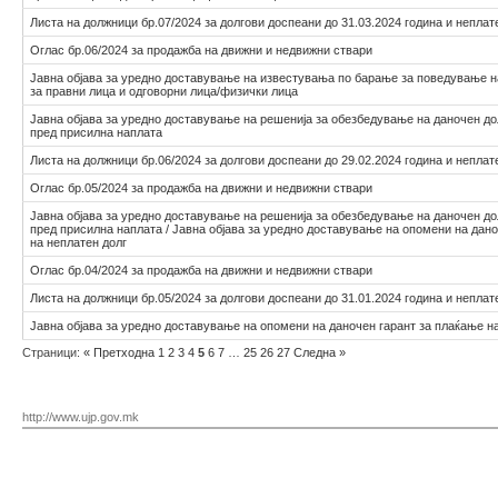
Листа на должници бр.07/2024 за долгови доспеани до 31.03.2024 година и неплат
Оглас бр.06/2024 за продажба на движни и недвижни ствари
Јавна објава за уредно доставување на известувања по барање за поведување 
за правни лица и одговорни лица/физички лица
Јавна објава за уредно доставување на решенија за обезбедување на даночен до
пред присилна наплата
Листа на должници бр.06/2024 за долгови доспеани до 29.02.2024 година и неплат
Оглас бр.05/2024 за продажба на движни и недвижни ствари
Јавна објава за уредно доставување на решенија за обезбедување на даночен до
пред присилна наплата / Јавна објава за уредно доставување на опомени на дан
на неплатен долг
Оглас бр.04/2024 за продажба на движни и недвижни ствари
Листа на должници бр.05/2024 за долгови доспеани до 31.01.2024 година и неплат
Јавна објава за уредно доставување на опомени на даночен гарант за плаќање н
Страници:
«
Претходна
1
2
3
4
5
6
7
…
25
26
27
Следна
»
http://www.ujp.gov.mk